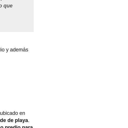
to que
edio y además
 ubicado en
de de playa
.
ho predio para