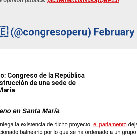
a opinión pública:
pic.twitter.com/0lUqQBP1Jf
🇪 (@congresoperu)
February 
o: Congreso de la República
nstrucción de una sede de
María
reno en Santa María
niega la existencia de dicho proyecto,
el parlamento
deja
cionado balneario por lo que se ha ordenado a un grupo