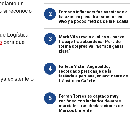
ediante un
o si reconoció
Famoso influencer fue asesinado a
2
balazos en plena transmisión en
vivo y a pocos metros de la Fiscalía
de Logística
Mark Vito revela cuál es su nuevo
3
trabajo tras abandonar Perú de
o
para que
forma sorpresiva: "Es fácil ganar
plata"
Fallece Víctor Angobaldo,
4
recordado personaje de la
farándula peruana, en accidente de
ya existente o
tránsito en Cañete
Ferran Torres es captado muy
5
cariñoso con luchador de artes
marciales tras declaraciones de
Marcos Llorente