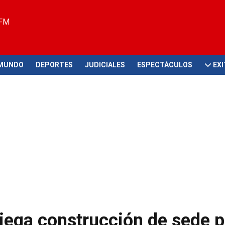
 FM
MUNDO
DEPORTES
JUDICIALES
ESPECTÁCULOS
EX
iega construcción de sede p