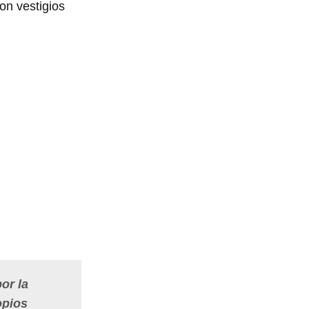
on vestigios
or la
opios