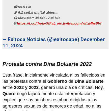
📻 95.5 FM
📡 6.1 señal digital abierta
📺 Movistar: 34 SD - 734 HD
🌐
https://t.co/thokv9fFaL
pic.twitter.com/wfizHhc9Vf
— Exitosa Noticias (@exitosape)
December
11, 2024
Protesta contra Dina Boluarte 2022
Esta frase, inicialmente vinculada a los fallecidos en
las protestas contra el
Gobierno
de
Dina Boluarte
entre
2022 y 2023
, generó una ola de críticas. Hoy,
Quero
negó tajantemente esta interpretación y
explicó que sus palabras estaban dirigidas a los
agresores sexuales de menores de edad, no a las