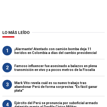
LO MÁS LEÍDO
¡Alarmante! Atentado con camión bomba deja 11
1
heridos en Colombia a días del cambio presidencial
Famoso influencer fue asesinado a balazos en plena
2
transmisión en vivo y a pocos metros de la Fiscalía
Mark Vito revela cuál es su nuevo trabajo tras
3
abandonar Perú de forma sorpresiva: "Es fácil ganar
plata"
Ejército del Perú se pronuncia por suboficial armado
4
detenido previo al Desfile Cívico Militar