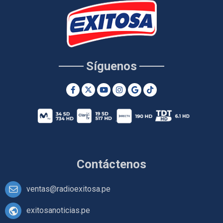
Síguenos
Contáctenos
ventas@radioexitosa.pe
exitosanoticias.pe