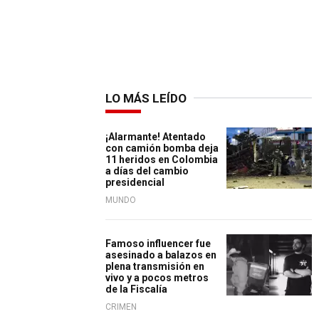
LO MÁS LEÍDO
¡Alarmante! Atentado
con camión bomba deja
11 heridos en Colombia
a días del cambio
presidencial
MUNDO
Famoso influencer fue
asesinado a balazos en
plena transmisión en
vivo y a pocos metros
de la Fiscalía
CRIMEN