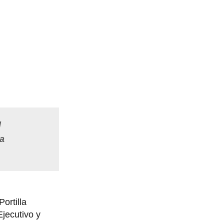
l
ya
ortilla
jecutivo y