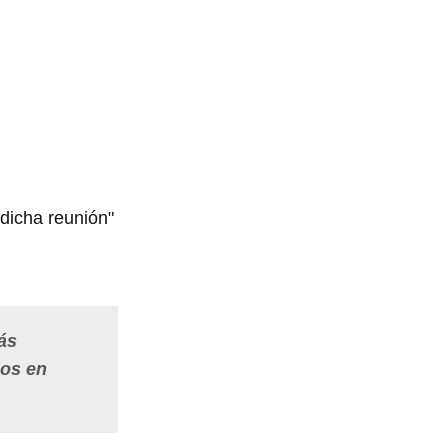
dicha reunión"
ás
dos en