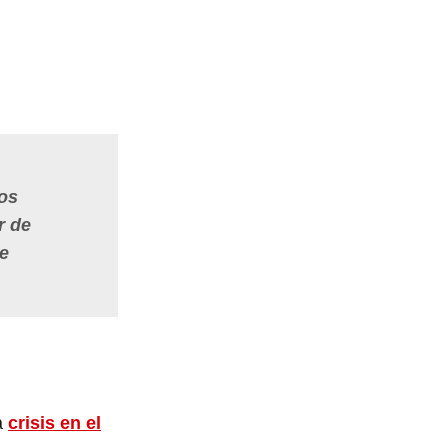
los
r de
 e
a
crisis en el