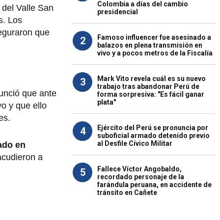
Colombia a días del cambio
 del Valle San
presidencial
s. Los
seguraron que
Famoso influencer fue asesinado a
2
balazos en plena transmisión en
vivo y a pocos metros de la Fiscalía
Mark Vito revela cuál es su nuevo
3
trabajo tras abandonar Perú de
nunció que ante
forma sorpresiva: "Es fácil ganar
plata"
o y que ello
es.
Ejército del Perú se pronuncia por
4
suboficial armado detenido previo
al Desfile Cívico Militar
ado en
acudieron a
Fallece Víctor Angobaldo,
5
recordado personaje de la
farándula peruana, en accidente de
tránsito en Cañete