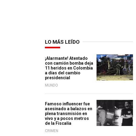
LO MÁS LEÍDO
¡Alarmante! Atentado
con camión bomba deja
11 heridos en Colombia
a días del cambio
presidencial
MUNDO
Famoso influencer fue
asesinado a balazos en
plena transmisión en
vivo y a pocos metros
de la Fiscalía
CRIMEN