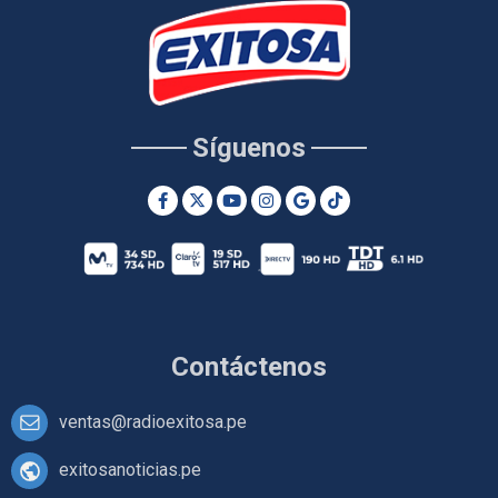
Síguenos
Contáctenos
ventas@radioexitosa.pe
exitosanoticias.pe