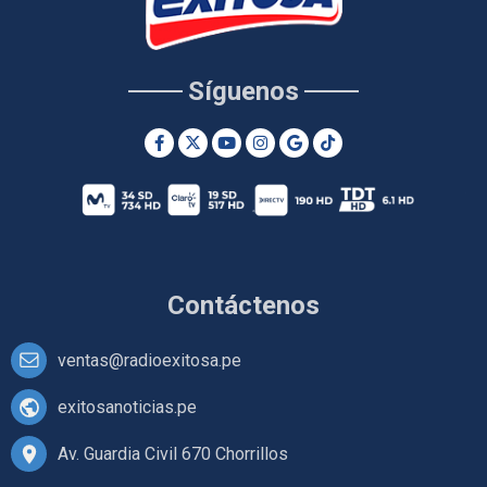
Síguenos
Contáctenos
ventas@radioexitosa.pe
exitosanoticias.pe
Av. Guardia Civil 670 Chorrillos