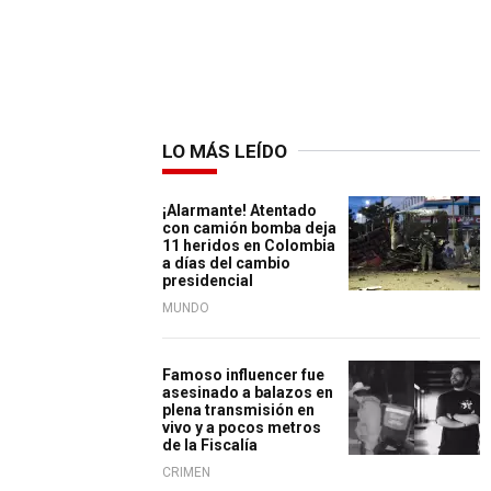
LO MÁS LEÍDO
¡Alarmante! Atentado
con camión bomba deja
11 heridos en Colombia
a días del cambio
presidencial
MUNDO
Famoso influencer fue
asesinado a balazos en
plena transmisión en
vivo y a pocos metros
de la Fiscalía
CRIMEN