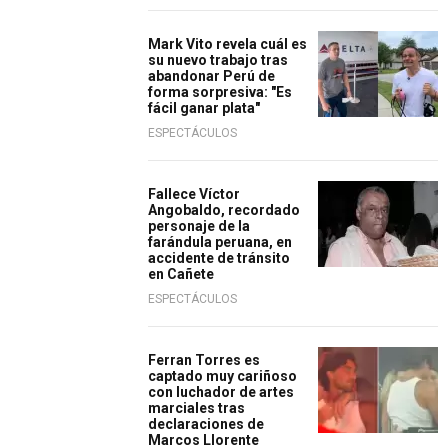
Mark Vito revela cuál es
su nuevo trabajo tras
abandonar Perú de
forma sorpresiva: "Es
fácil ganar plata"
ESPECTÁCULOS
Fallece Víctor
Angobaldo, recordado
personaje de la
farándula peruana, en
accidente de tránsito
en Cañete
ESPECTÁCULOS
Ferran Torres es
captado muy cariñoso
con luchador de artes
marciales tras
declaraciones de
Marcos Llorente