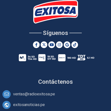
Síguenos
Contáctenos
ventas@radioexitosa.pe
exitosanoticias.pe