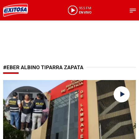
95.5 FM
EN VIVO
#EBER ALBINO TIPARRA ZAPATA
Fiscalía viene investigando el caso