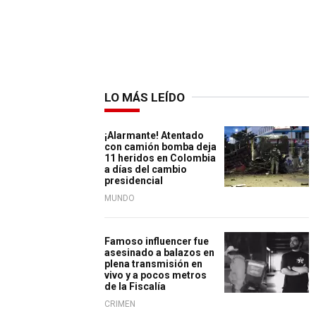
LO MÁS LEÍDO
¡Alarmante! Atentado
con camión bomba deja
11 heridos en Colombia
a días del cambio
presidencial
MUNDO
Famoso influencer fue
asesinado a balazos en
plena transmisión en
vivo y a pocos metros
de la Fiscalía
CRIMEN