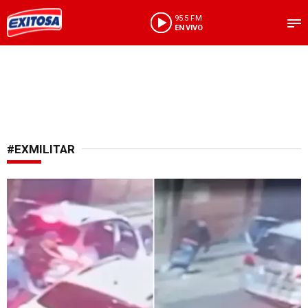
95.5 FM
EN VIVO
#EXMILITAR
¡Increíble reacción!