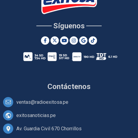
Síguenos
Contáctenos
ventas@radioexitosa.pe
exitosanoticias.pe
Av. Guardia Civil 670 Chorrillos