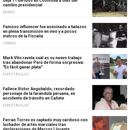
deja 11 heridos en Colombia a días del
cambio presidencial
MUNDO
Famoso influencer fue asesinado a balazos
en plena transmisión en vivo y a pocos
metros de la Fiscalía
CRIMEN
Mark Vito revela cuál es su nuevo trabajo
tras abandonar Perú de forma sorpresiva:
"Es fácil ganar plata"
ESPECTÁCULOS
Fallece Víctor Angobaldo, recordado
personaje de la farándula peruana, en
accidente de tránsito en Cañete
ESPECTÁCULOS
Ferran Torres es captado muy cariñoso con
luchador de artes marciales tras
declaraciones de Marcos Llorente