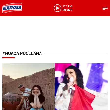
95.5 FM
EN VIVO
#HUACA PUCLLANA
¡Agradeció en quechua!