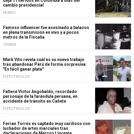
deja 11 heridos en Colombia a días del
cambio presidencial
MUNDO
Famoso influencer fue asesinado a balazos
en plena transmisión en vivo y a pocos
metros de la Fiscalía
CRIMEN
Mark Vito revela cuál es su nuevo trabajo
tras abandonar Perú de forma sorpresiva:
"Es fácil ganar plata"
ESPECTÁCULOS
Fallece Víctor Angobaldo, recordado
personaje de la farándula peruana, en
accidente de tránsito en Cañete
ESPECTÁCULOS
Ferran Torres es captado muy cariñoso con
luchador de artes marciales tras
declaraciones de Marcos Llorente