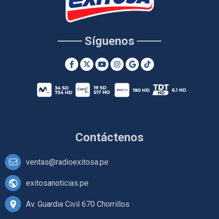
Síguenos
Contáctenos
ventas@radioexitosa.pe
exitosanoticias.pe
Av. Guardia Civil 670 Chorrillos