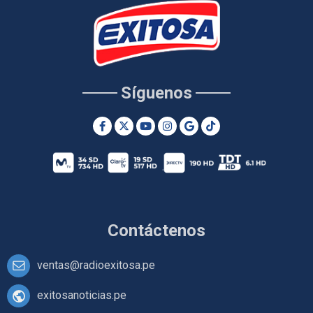
Síguenos
Contáctenos
ventas@radioexitosa.pe
exitosanoticias.pe