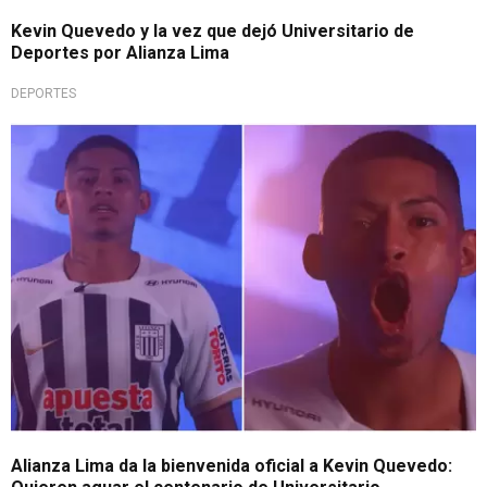
Kevin Quevedo y la vez que dejó Universitario de
Deportes por Alianza Lima
DEPORTES
¡Celébralo, blanquiazul!
Alianza Lima da la bienvenida oficial a Kevin Quevedo: