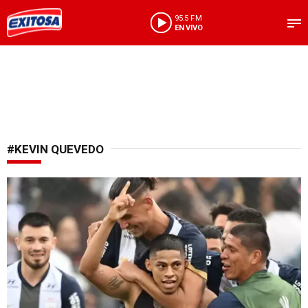
95.5 FM
EN VIVO
#KEVIN QUEVEDO
Partidos de vuelta