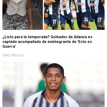
¿Listo para la temporada? Goleador de Alianza es
captado acompañado de exintegrante de 'Esto es
Guerra'
ESPECTÁCULOS
¿Se les escapó?