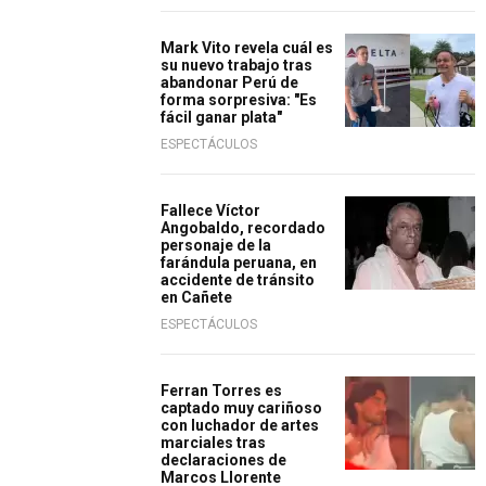
Mark Vito revela cuál es
su nuevo trabajo tras
abandonar Perú de
forma sorpresiva: "Es
fácil ganar plata"
ESPECTÁCULOS
Fallece Víctor
Angobaldo, recordado
personaje de la
farándula peruana, en
accidente de tránsito
en Cañete
ESPECTÁCULOS
Ferran Torres es
captado muy cariñoso
con luchador de artes
marciales tras
declaraciones de
Marcos Llorente