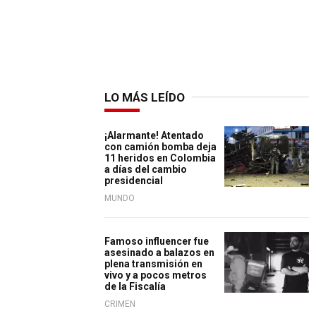
LO MÁS LEÍDO
¡Alarmante! Atentado
con camión bomba deja
11 heridos en Colombia
a días del cambio
presidencial
MUNDO
Famoso influencer fue
asesinado a balazos en
plena transmisión en
vivo y a pocos metros
de la Fiscalía
CRIMEN