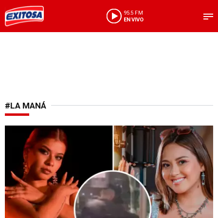
95.5 FM
EN VIVO
#LA MANÁ
TikToker sacó pruebas