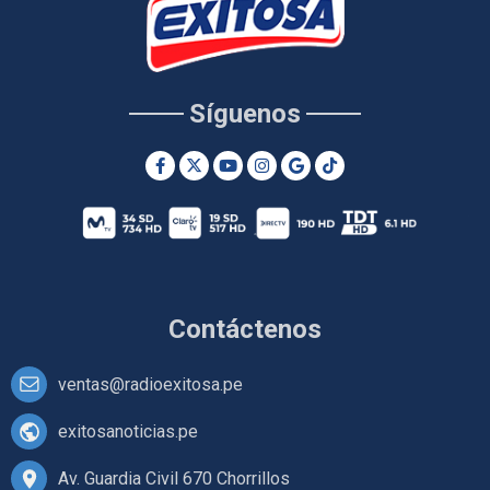
Síguenos
Contáctenos
ventas@radioexitosa.pe
exitosanoticias.pe
Av. Guardia Civil 670 Chorrillos