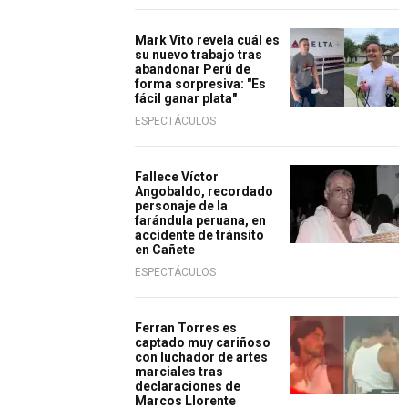
Mark Vito revela cuál es
su nuevo trabajo tras
abandonar Perú de
forma sorpresiva: "Es
fácil ganar plata"
ESPECTÁCULOS
Fallece Víctor
Angobaldo, recordado
personaje de la
farándula peruana, en
accidente de tránsito
en Cañete
ESPECTÁCULOS
Ferran Torres es
captado muy cariñoso
con luchador de artes
marciales tras
declaraciones de
Marcos Llorente