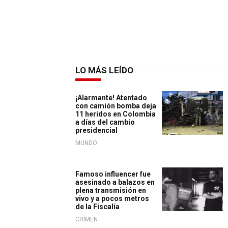
LO MÁS LEÍDO
¡Alarmante! Atentado
con camión bomba deja
11 heridos en Colombia
a días del cambio
presidencial
MUNDO
Famoso influencer fue
asesinado a balazos en
plena transmisión en
vivo y a pocos metros
de la Fiscalía
CRIMEN