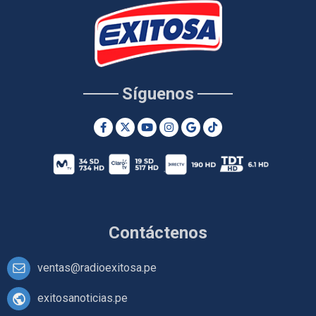
Síguenos
Contáctenos
ventas@radioexitosa.pe
exitosanoticias.pe