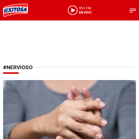
95.5 FM
EN VIVO
#NERVIOSO
A tener cuidado