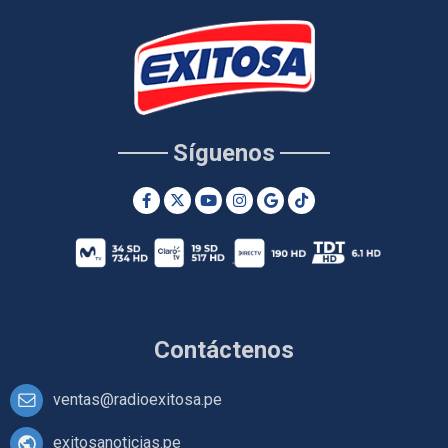
Síguenos
Contáctenos
ventas@radioexitosa.pe
exitosanoticias.pe