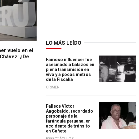
LO MÁS LEÍDO
imer vuelo en el
 Chávez: ¿De
Famoso influencer fue
asesinado a balazos en
plena transmisión en
vivo y a pocos metros
de la Fiscalía
CRIMEN
Fallece Víctor
Angobaldo, recordado
personaje de la
farándula peruana, en
accidente de tránsito
en Cañete
ESPECTÁCULOS