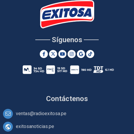
Síguenos
Contáctenos
ventas@radioexitosa.pe
exitosanoticias.pe