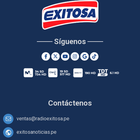
Síguenos
Contáctenos
ventas@radioexitosa.pe
exitosanoticias.pe