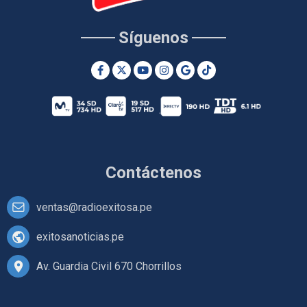
Síguenos
Contáctenos
ventas@radioexitosa.pe
exitosanoticias.pe
Av. Guardia Civil 670 Chorrillos