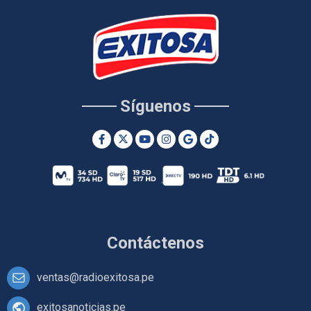
Síguenos
Contáctenos
ventas@radioexitosa.pe
exitosanoticias.pe