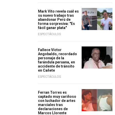
Mark Vito revela cuál es
su nuevo trabajo tras
abandonar Perú de
forma sorpresiva: "Es
fácil ganar plata"
ESPECTÁCULOS
Fallece Víctor
Angobaldo, recordado
personaje de la
farándula peruana, en
accidente de tránsito
en Cañete
ESPECTÁCULOS
Ferran Torres es
captado muy cariñoso
con luchador de artes
marciales tras
declaraciones de
Marcos Llorente