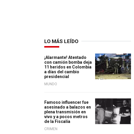
LO MÁS LEÍDO
¡Alarmante! Atentado
con camión bomba deja
11 heridos en Colombia
a días del cambio
presidencial
MUNDO
Famoso influencer fue
asesinado a balazos en
plena transmisión en
vivo y a pocos metros
de la Fiscalía
CRIMEN