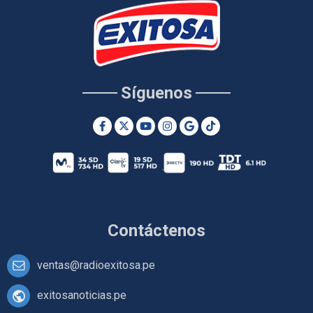
Síguenos
Contáctenos
ventas@radioexitosa.pe
exitosanoticias.pe