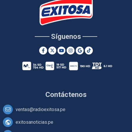
Síguenos
Contáctenos
ventas@radioexitosa.pe
exitosanoticias.pe