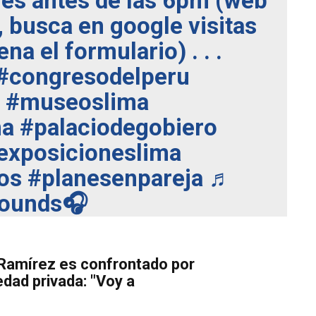
nes antes de las 6pm (web
 busca en google visitas
na el formulario) . . .
#congresodelperu
#museoslima
ma
#palaciodegobiero
exposicioneslima
os
#planesenpareja
♬
sounds🎧
 Ramírez es confrontado por
edad privada: "Voy a