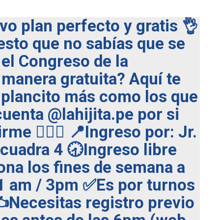
o plan perfecto y gratis 👌
esto que no sabías que se
 el Congreso de la
 manera gratuita? Aquí te
plancito más como los que
uenta @lahijita.pe por si
me 🙋🏻‍♀️ 📍Ingreso por: Jr.
cuadra 4 🕣Ingreso libre
ona los fines de semana a
11 am / 3pm ✅Es por turnos
️Necesitas registro previo