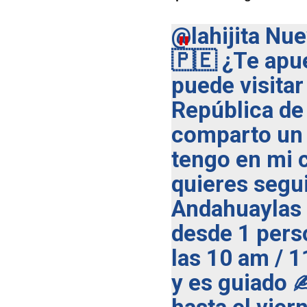
@lahijita
Nuev
🇵🇪 ¿Te apu
puede visitar
República de
comparto un 
tengo en mi c
quieres seguir
Andahuaylas 
desde 1 pers
las 10 am / 
y es guiado ✍