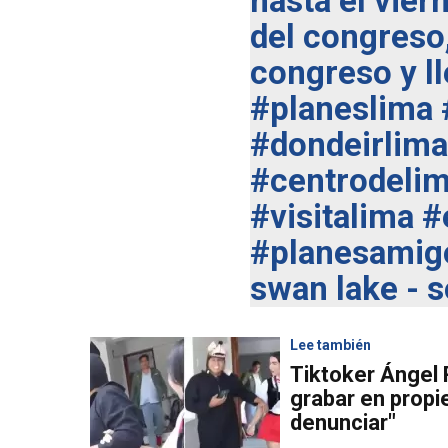
hasta el vier
del congreso,
congreso y lle
#planeslima
#dondeirlima
#centrodeli
#visitalima
#
#planesamig
swan lake - 
Lee también
Tiktoker Ángel
grabar en propi
denunciar"