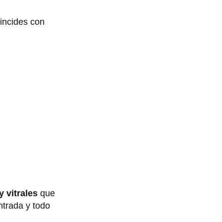
oincides con
 vitrales
que
ntrada y todo