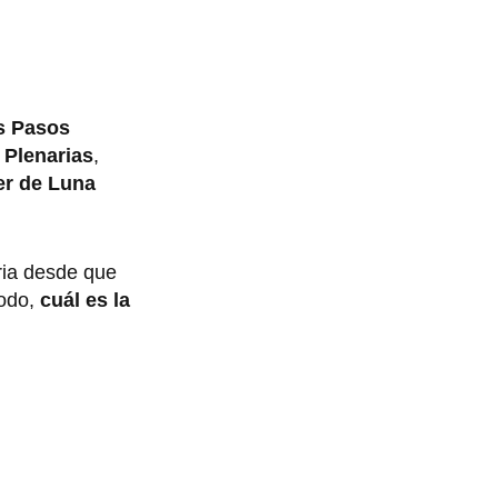
os Pasos
 Plenarias
,
er de Luna
ria desde que
todo,
cuál es la