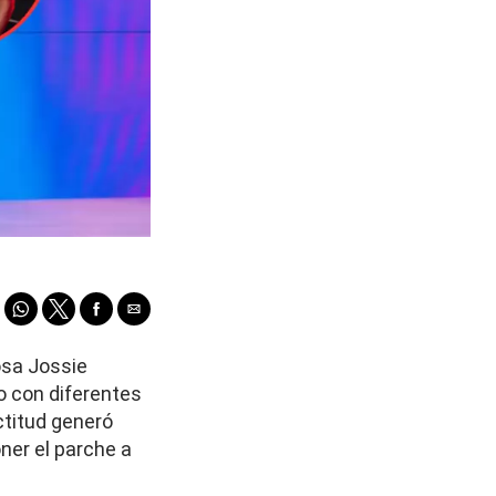
osa Jossie
o con diferentes
titud generó
oner el parche a