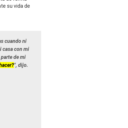
te su vida de
as cuando ni
i casa con mi
 parte de mi
 hacer?
",
dijo.