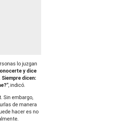
sonas lo juzgan
conocerte y dice
. Siempre dicen:
me?"
, indicó.
t. Sin embargo,
burlas de manera
puede hacer es no
ualmente.