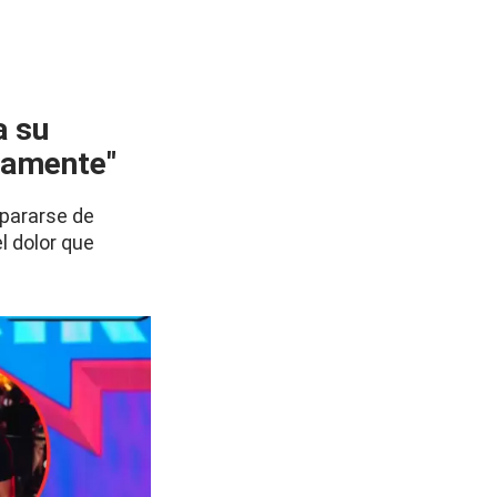
a su
ctamente"
epararse de
l dolor que