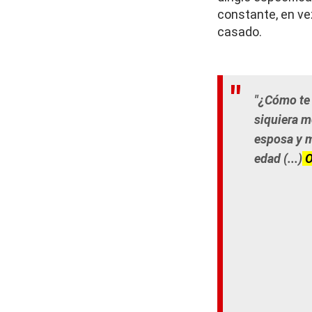
constante, en ve
casado.
"¿Cómo te 
siquiera m
esposa y m
edad (...)
O