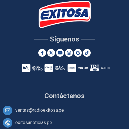
Síguenos
Contáctenos
ventas@radioexitosa.pe
exitosanoticias.pe