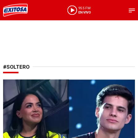
95.5 FM
EN VIVO
#SOLTERO
¿Se acabó el amor?