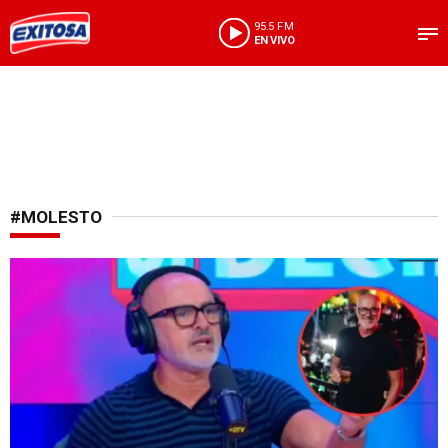
95.5 FM
EN VIVO
#MOLESTO
¡Explotó!