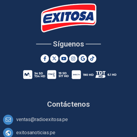
Síguenos
Contáctenos
ventas@radioexitosa.pe
exitosanoticias.pe