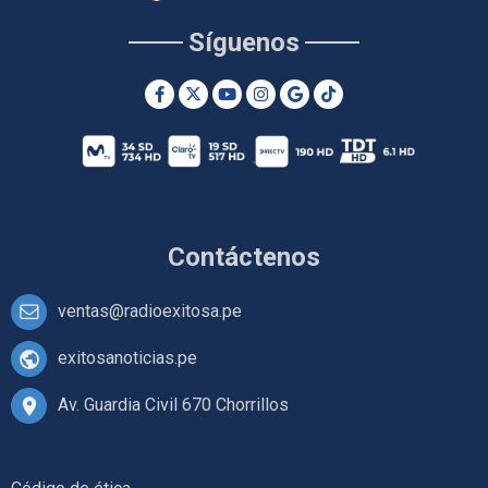
Síguenos
Contáctenos
ventas@radioexitosa.pe
exitosanoticias.pe
Av. Guardia Civil 670 Chorrillos