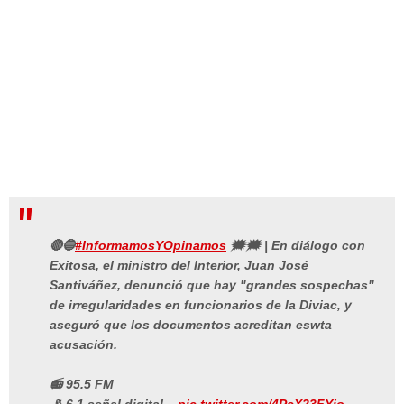
🔴🔵
#InformamosYOpinamos
🗯🗯 | En diálogo con
Exitosa, el ministro del Interior, Juan José
Santiváñez, denunció que hay "grandes sospechas"
de irregularidades en funcionarios de la Diviac, y
aseguró que los documentos acreditan eswta
acusación.
📻 95.5 FM
📡 6.1 señal digital...
pic.twitter.com/4PcX23FYjo