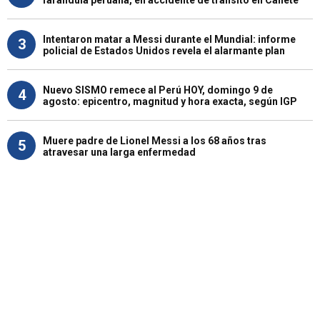
farándula peruana, en accidente de tránsito en Cañete
Intentaron matar a Messi durante el Mundial: informe
3
policial de Estados Unidos revela el alarmante plan
Nuevo SISMO remece al Perú HOY, domingo 9 de
4
agosto: epicentro, magnitud y hora exacta, según IGP
Muere padre de Lionel Messi a los 68 años tras
5
atravesar una larga enfermedad