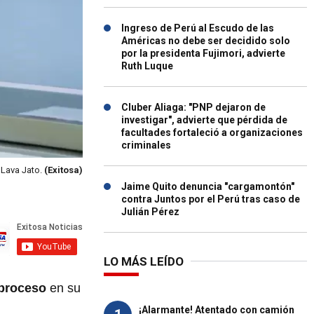
Ingreso de Perú al Escudo de las
Américas no debe ser decidido solo
por la presidenta Fujimori, advierte
Ruth Luque
Cluber Aliaga: "PNP dejaron de
investigar", advierte que pérdida de
facultades fortaleció a organizaciones
criminales
 Lava Jato.
(Exitosa)
Jaime Quito denuncia "cargamontón"
contra Juntos por el Perú tras caso de
Julián Pérez
LO MÁS LEÍDO
 proceso
en su
¡Alarmante! Atentado con camión