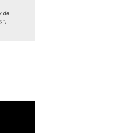
y de
s",