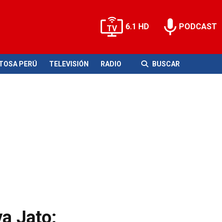
6.1 HD
PODCAST
ITOSA PERÚ
TELEVISIÓN
RADIO
BUSCAR
a Jato: