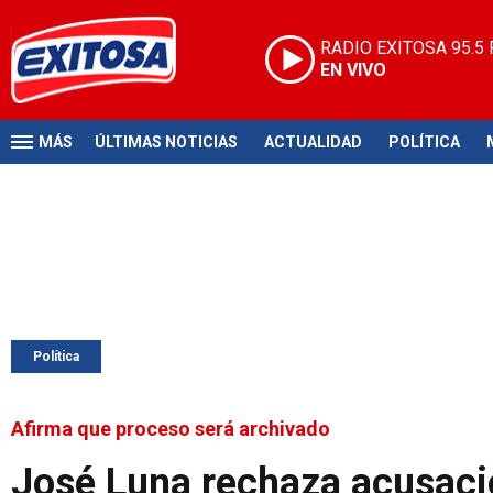
RADIO EXITOSA
95.5
EN VIVO
MÁS
ÚLTIMAS NOTICIAS
ACTUALIDAD
POLÍTICA
Política
Afirma que proceso será archivado
José Luna rechaza acusació