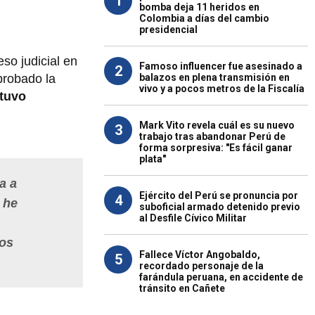
1
bomba deja 11 heridos en
Colombia a días del cambio
presidencial
eso judicial en
Famoso influencer fue asesinado a
2
balazos en plena transmisión en
probado la
vivo y a pocos metros de la Fiscalía
tuvo
Mark Vito revela cuál es su nuevo
3
trabajo tras abandonar Perú de
forma sorpresiva: "Es fácil ganar
plata"
a a
Ejército del Perú se pronuncia por
4
 he
suboficial armado detenido previo
al Desfile Cívico Militar
cos
Fallece Víctor Angobaldo,
5
recordado personaje de la
farándula peruana, en accidente de
tránsito en Cañete