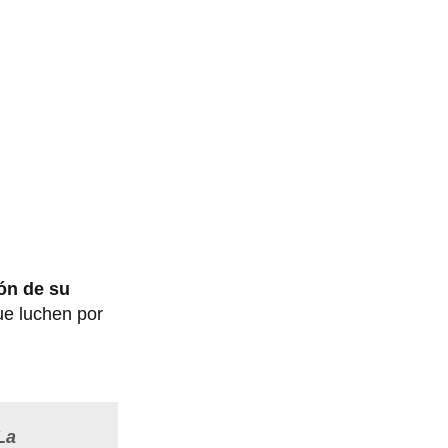
ión de su
ue luchen por
La