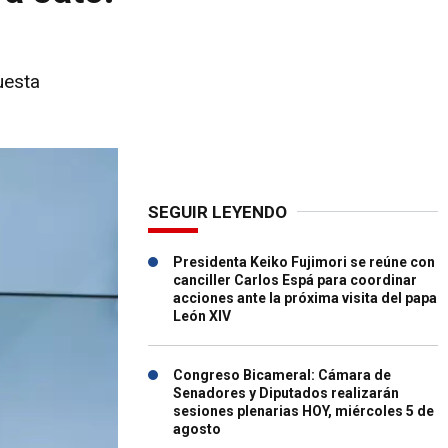
uesta
SEGUIR LEYENDO
Presidenta Keiko Fujimori se reúne con
canciller Carlos Espá para coordinar
acciones ante la próxima visita del papa
León XIV
Congreso Bicameral: Cámara de
Senadores y Diputados realizarán
sesiones plenarias HOY, miércoles 5 de
agosto