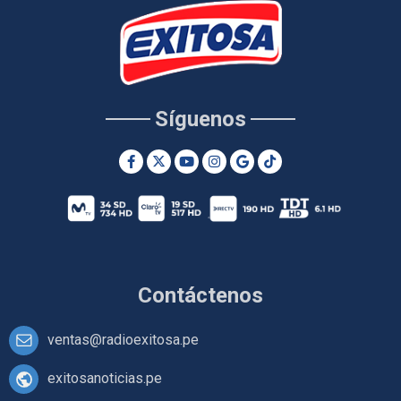
Síguenos
Contáctenos
ventas@radioexitosa.pe
exitosanoticias.pe