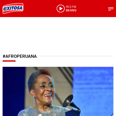
95.5 FM
EN VIVO
#AFROPERUANA
Representando al país