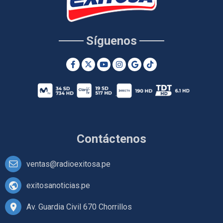
Síguenos
Contáctenos
ventas@radioexitosa.pe
exitosanoticias.pe
Av. Guardia Civil 670 Chorrillos