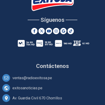
Síguenos
Contáctenos
ventas@radioexitosa.pe
exitosanoticias.pe
Av. Guardia Civil 670 Chorrillos