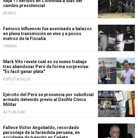
deja 11 heridos en Colombia a días del
cambio presidencial
MUNDO
Famoso influencer fue asesinado a balazos
en plena transmisión en vivo y a pocos
metros de la Fiscalía
CRIMEN
Mark Vito revela cuál es su nuevo trabajo
tras abandonar Perú de forma sorpresiva:
"Es fácil ganar plata"
ESPECTÁCULOS
Ejército del Perú se pronuncia por suboficial
armado detenido previo al Desfile Cívico
Militar
ACTUALIDAD
Fallece Víctor Angobaldo, recordado
personaje de la farándula peruana, en
accidente de tránsito en Cañete