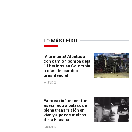
LO MÁS LEÍDO
¡Alarmante! Atentado
con camión bomba deja
11 heridos en Colombia
a días del cambio
presidencial
MUNDO
Famoso influencer fue
asesinado a balazos en
plena transmisión en
vivo y a pocos metros
de la Fiscalía
CRIMEN