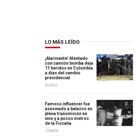
LO MÁS LEÍDO
¡Alarmante! Atentado
con camión bomba deja
11 heridos en Colombia
a días del cambio
presidencial
MUNDO
Famoso influencer fue
asesinado a balazos en
plena transmisión en
vivo y a pocos metros
de la Fiscalía
CRIMEN