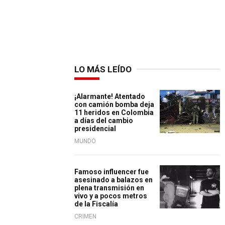
LO MÁS LEÍDO
¡Alarmante! Atentado
con camión bomba deja
11 heridos en Colombia
a días del cambio
presidencial
MUNDO
Famoso influencer fue
asesinado a balazos en
plena transmisión en
vivo y a pocos metros
de la Fiscalía
CRIMEN