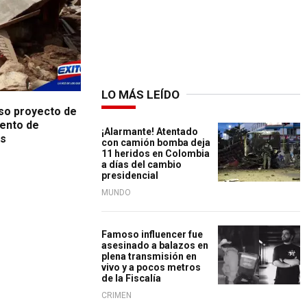
LO MÁS LEÍDO
eso proyecto de
iento de
¡Alarmante! Atentado
as
con camión bomba deja
11 heridos en Colombia
a días del cambio
presidencial
MUNDO
Famoso influencer fue
asesinado a balazos en
plena transmisión en
vivo y a pocos metros
de la Fiscalía
CRIMEN