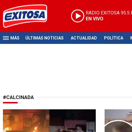
RADIO EXITOSA
95.5
EN VIVO
MÁS
ÚLTIMAS NOTICIAS
ACTUALIDAD
POLÍTICA
#CALCINADA
En la madrugada
Cruel homic