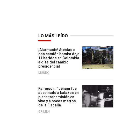
LO MÁS LEÍDO
¡Alarmante! Atentado
con camión bomba deja
11 heridos en Colombia
a días del cambio
presidencial
MUNDO
Famoso influencer fue
asesinado a balazos en
plena transmisión en
vivo y a pocos metros
de la Fiscalía
CRIMEN