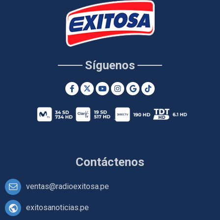
Síguenos
Contáctenos
ventas@radioexitosa.pe
exitosanoticias.pe