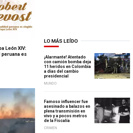
LO MÁS LEÍDO
a León XIV:
d peruana es
¡Alarmante! Atentado
con camión bomba deja
11 heridos en Colombia
a días del cambio
presidencial
MUNDO
Famoso influencer fue
asesinado a balazos en
plena transmisión en
vivo y a pocos metros
de la Fiscalía
CRIMEN