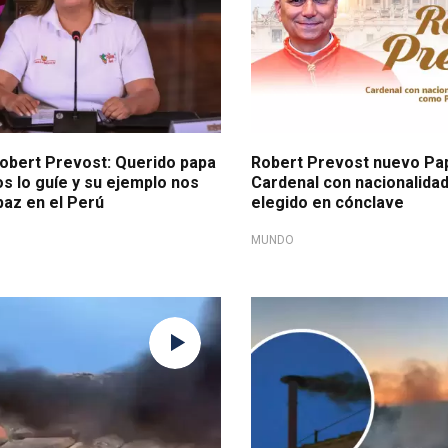
Robert Prevost: Querido papa
Robert Prevost nuevo Pap
os lo guíe y su ejemplo nos
Cardenal con nacionalida
 paz en el Perú
elegido en cónclave
MUNDO
o
Desconcertó a feligreses