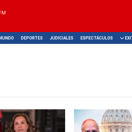
 FM
MUNDO
DEPORTES
JUDICIALES
ESPECTÁCULOS
EX
mo pontífice tiene nacionalidad
Santo Padre
peruana