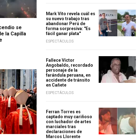
Mark Vito revela cuál es
su nuevo trabajo tras
abandonar Perú de
ncendio se
forma sorpresiva: "Es
e la Capilla
fácil ganar plata"
e
ESPECTÁCULOS
Fallece Víctor
Angobaldo, recordado
personaje de la
farándula peruana, en
accidente de tránsito
en Cañete
ESPECTÁCULOS
Ferran Torres es
captado muy cariñoso
con luchador de artes
marciales tras
declaraciones de
Marcos Llorente