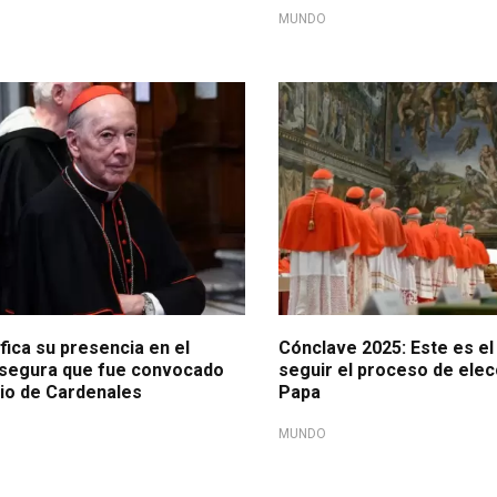
MUNDO
rá en el conclave
A tener en cuenta
ifica su presencia en el
Cónclave 2025: Este es e
asegura que fue convocado
seguir el proceso de elec
gio de Cardenales
Papa
MUNDO