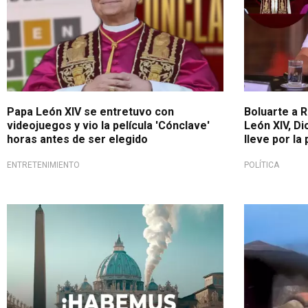
Papa León XIV se entretuvo con
Boluarte a 
videojuegos y vio la película 'Cónclave'
León XIV, Di
horas antes de ser elegido
lleve por la
ENTRETENIMIENTO
POLÍTICA
¡Habemus papam!
Sin consens