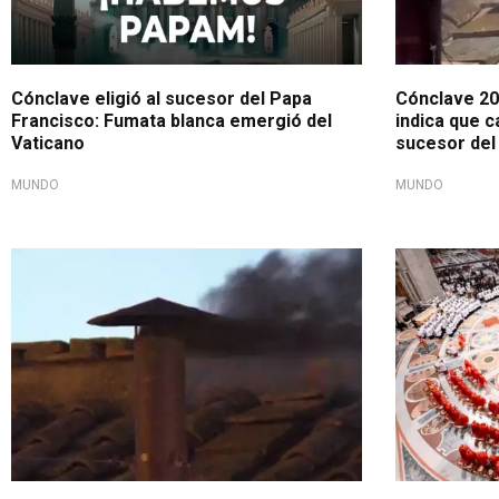
Cónclave eligió al sucesor del Papa
Cónclave 20
Francisco: Fumata blanca emergió del
indica que c
Vaticano
sucesor del
MUNDO
MUNDO
Se elegirá al papa número 267 de la historia
En plena mis